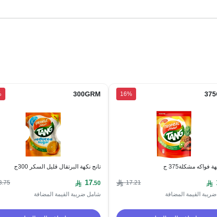
300GRM
37
%
16%
ة فواكه مشكلة375 ج
تانج نكهة البرتقال قليل السكر 300ج
17
3
.75
17
.21
.50
ريبة القيمة المضافة
شامل ضريبة القيمة المضافة