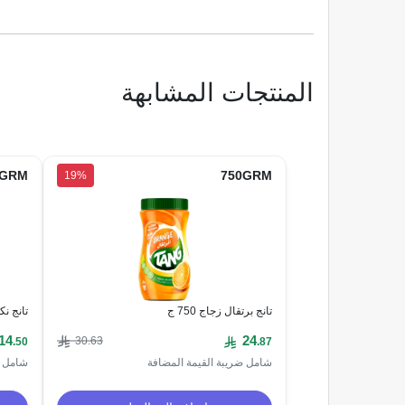
المنتجات المشابهة
5GRM
750GRM
19%
تانج برتقال زجاج 750 ج
تانج نكه
14
24
30
.63
.50
.87
شامل ضريبة القيمة المضافة
شامل ض