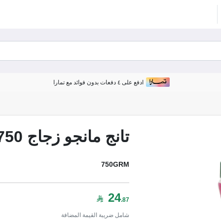
ادفع على ٤ دفعات بدون فوائد مع تمارا
تانج مانجو زجاج 750 ج
750GRM
24
.87
شامل ضريبة القيمة المضافة